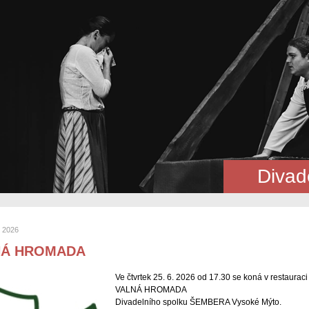
Divad
n 2026
NÁ HROMADA
Ve čtvrtek 25. 6. 2026 od 17.30 se koná v restaura
VALNÁ HROMADA
Divadelního spolku ŠEMBERA Vysoké Mýto.