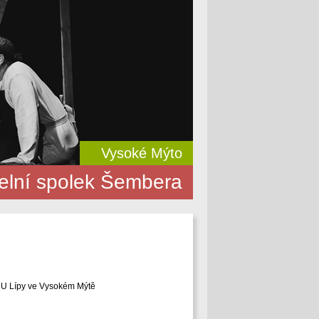
Vysoké Mýto
elní spolek Šembera
ci U Lípy ve Vysokém Mýtě