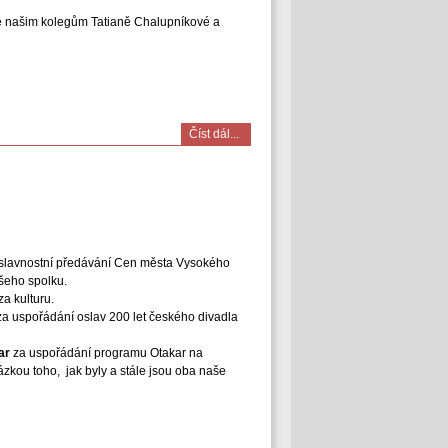
aké našim kolegům Tatianě Chalupníkové a
Číst dál...
o slavnostní předávání Cen města Vysokého
šeho spolku.
za kulturu.
 za uspořádání oslav 200 let českého divadla
ar
za uspořádání programu Otakar na
ázkou toho, jak byly a stále jsou oba naše