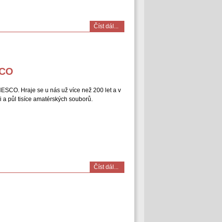
Číst dál...
SCO
SCO. Hraje se u nás už více než 200 let a v
i a půl tisíce amatérských souborů.
Číst dál...