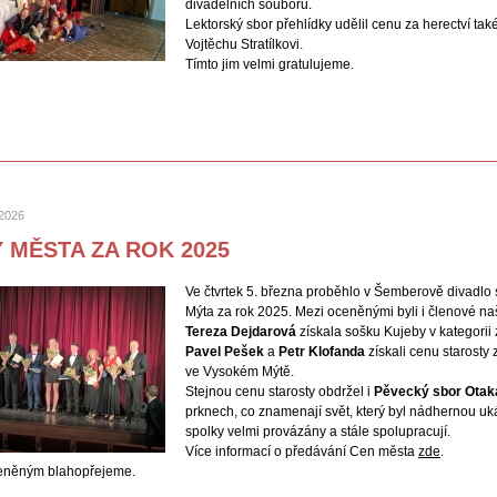
divadelních souborů.
Lektorský sbor přehlídky udělil cenu za herectví t
Vojtěchu Stratílkovi.
Tímto jim velmi gratulujeme.
 2026
 MĚSTA ZA ROK 2025
Ve čtvrtek 5. března proběhlo v Šemberově divadl
Mýta za rok 2025. Mezi oceněnými byli i členové na
Tereza Dejdarová
získala sošku Kujeby v kategorii 
Pavel Pešek
a
Petr Klofanda
získali cenu starosty
ve Vysokém Mýtě.
Stejnou cenu starosty obdržel i
Pěvecký sbor Otak
prknech, co znamenají svět, který byl nádhernou uk
spolky velmi provázány a stále spolupracují.
Více informací o předávání Cen města
zde
.
eněným blahopřejeme.