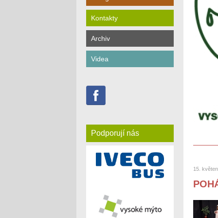
Kontakty
Archiv
Videa
Podporují nás
15. květe
POHÁ