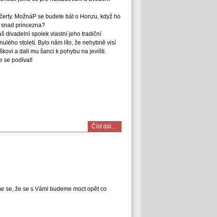
 čerty. MožnáP se budete bát o Honzu, když ho
 snad princezna?
 divadelní spolek vlastní jeho tradiční
nulého století. Bylo nám líto, že nehybně visí
škovi a dali mu šanci k pohybu na jevišti.
e se podívat!
Číst dál...
me se, že se s Vámi budeme moct opět co