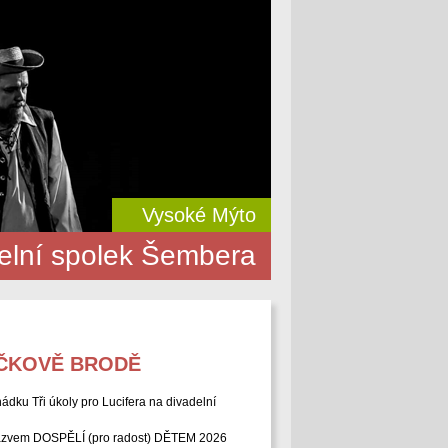
Vysoké Mýto
elní spolek Šembera
ÍČKOVĚ BRODĚ
ádku Tři úkoly pro Lucifera na divadelní
d názvem DOSPĚLÍ (pro radost) DĚTEM 2026