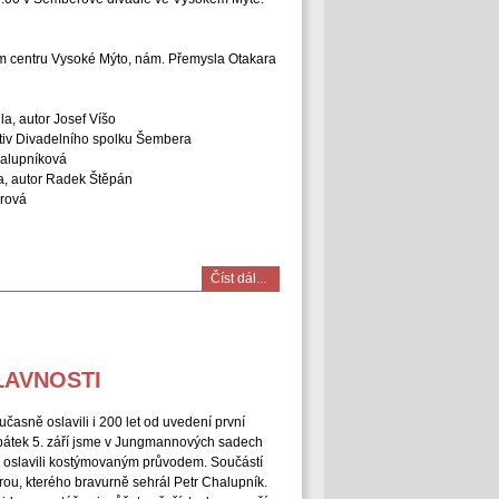
ním centru Vysoké Mýto, nám. Přemysla Otakara
a, autor Josef Víšo
ktiv Divadelního spolku Šembera
halupníková
a, autor Radek Štěpán
arová
Číst dál...
LAVNOSTI
časně oslavili i 200 let od uvedení první
 pátek 5. září jsme v Jungmannových sadech
čí oslavili kostýmovaným průvodem. Součástí
ou, kterého bravurně sehrál Petr Chalupník.