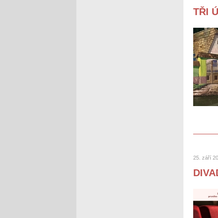
TŘI 
25. září 2
DIVA