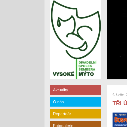
Aktuality
4. květen
O nás
TŘI 
Repertoár
Fotogalerie