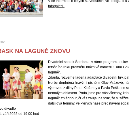
Více informací o celých slavnostech, vč. fotografií 
fotogalerii.
 2025
RASK NA LAGUNĚ ZNOVU
Divadelní spolek Šembera, v rámci programu oslav 
letošního roku premiéru bláznivé komedii Carla Gol
laguně“.
Zdařilá, rozverně laděná adaptace divadelní hry, pa
tvorby, doplněná hravými písněmi Olgy Mrázové, ná
výpravou z dílny Petra Klofandy a Pavla Peška se se
nemalým ohlasem. Proto jsme pro vás všechny, kdo 
laguně“ zhlédnout, či vás zaujal na tolik, že si zážit
další dva termíny, ve kterých naše představení zop
o divadlo
. září 2025 od 19,00 hod