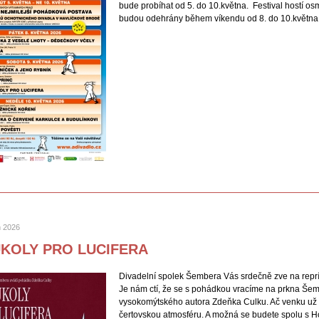
bude probíhat od 5. do 10.května. Festival hostí os
budou odehrány během víkendu od 8. do 10.května.
n 2026
ÚKOLY PRO LUCIFERA
Divadelní spolek Šembera Vás srdečně zve na rep
Je nám ctí, že se s pohádkou vracíme na prkna Še
vysokomýtského autora Zdeňka Culku. Ač venku už 
čertovskou atmosféru. A možná se budete spolu s H