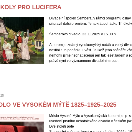
ÚKOLY PRO LUCIFERA
Divadelní spolek Šembera, v rámci programu oslav 
připravil další premiéru. Tentokrát pohádku Tři úkoly
Šemberovo divadlo, 23.11.2025 v 15.00 h.
Autorem je známý vysokomýtský rodák a velký divad
nestihl tuto pohádku uvést. Jelikož jeho scénáře v
nemohli jsme nechat scénář jen tak ležet ladem a r
právě nyní ve významném divadelním roce.
025
DLO VE VYSOKÉM MÝTĚ 1825–1925–2025
Město Vysoké Mýto a Vysokomýtská kulturní, o. p. s. 
uvedení prvního ochotnického divadla v českém jazy
Dvě století poté
Slavnostní večer se koná v sobotu 4. října 2025 v