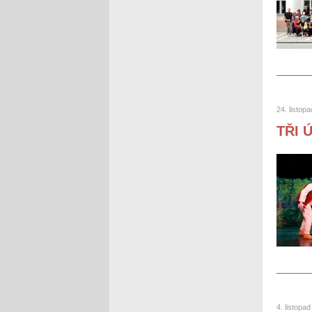
24. listop
TŘI 
4. listopa