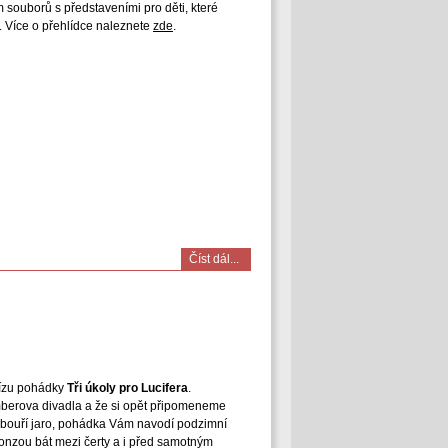
m souborů s představeními pro děti, které
 Více o přehlídce naleznete
zde
.
Číst dál...
rízu pohádky
Tři úkoly pro Lucifera
.
mberova divadla a že si opět připomeneme
bouří jaro, pohádka Vám navodí podzimní
onzou bát mezi čerty a i před samotným