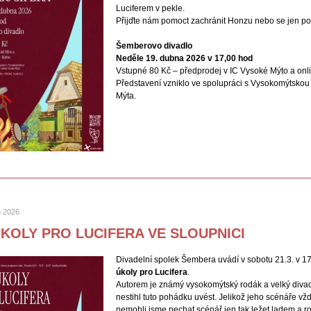
Luciferem v pekle.
Přijďte nám pomoct zachránit Honzu nebo se jen poho
Šemberovo divadlo
Neděle 19. dubna 2026 v 17,00 hod
Vstupné 80 Kč – předprodej v IC Vysoké Mýto a onl
Představení vzniklo ve spolupráci s Vysokomýtskou 
Mýta.
n 2026
ÚKOLY PRO LUCIFERA VE SLOUPNICI
Divadelní spolek Šembera uvádí v sobotu 21.3. v 1
úkoly pro Lucifera
.
Autorem je známý vysokomýtský rodák a velký divad
nestihl tuto pohádku uvést. Jelikož jeho scénáře v
nemohli jsme nechat scénář jen tak ležet ladem a r