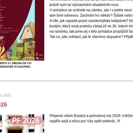
právě nyní ve významném divadelním roce.
V pohádce se ocitnete na zámku, ale i v pekle mezi
tam čerti odnesou. Zachrání ho někdo? Šašek nebo
A víte, jak vypadá pravý vysokomýtský kašpárek? Náš
kostým, který svoji podobu získal již ve 30. letech mi
na ramínku, tak jsme jej v této pohádce propůjčili ša
Tak co, jste zvědaví, jak to všechno dopadne? Přijďt
nec 2025
026
Přejeme všem šťastný a pohodový rok 2026. A těší
nejdřív sejít a něco pro Vás opět odehrát...!!!