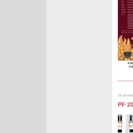
29. prosi
PF 2