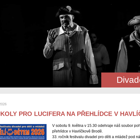
Divad
 2026
ÚKOLY PRO LUCIFERA NA PŘEHLÍDCE V HAVL
V sobotu 9. května v 15.30 odehraje náš soubor poh
přehlídce v Havlíčkově Brodě.
33. ročník festivalu divadel pro děti a mládež po