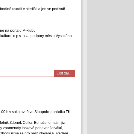
dlně usadit v hledišti a jen se podívat!
ine na portálu
M-klubu
kulturní o.p.s. a za podpory města Vysokého
Číst dál...
7.00 h v sokolovně ve Sloupnici pohádku
Tři
elník Zdeněk Culka. Bohužel on sám již
ždy znamenaly laskavé pobavení diváků,
ozhodli jsme se pro nastudování a uvedení