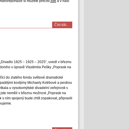
a videoreportáže si můžete přečíst
zde
a v naší
Číst dál...
„Divadlo 1825 – 1925 – 2025“, uvedl v březnu
doniho v úpravě Vlastimila Pešky „Poprask na
třící do zlatého fondu světové dramatické
paditými kostýmy Michaely Kotrbové a pestrou
tkala u vysokomýtské divadelní veřejnosti s
jste neměli v březnu možnost „Poprask na
ek s ním spojený bude chtít zopakovat, připravili
akujeme.