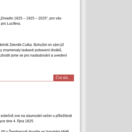
„Divadlo 1825 – 1925 – 2025“, pro vás
 pro Lucifera.
elník Zdeněk Culka. Bohužel on sám již
ždy znamenaly laskavé pobavení diváků,
ozhodli jsme se pro nastudování a uvedení
Číst dál...
srdečně zve na slavnostní večer u příležitosti
ce dne 4. října 1825.
 19.00 v Šemberově divadle ve Vysokém Mýtě.