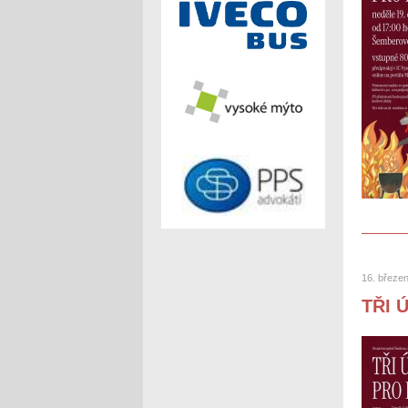
16. březe
TŘI 