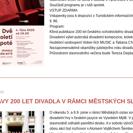
Součástí programu je i náš spolek.
VSTUP ZDARMA
Vstupenky jsou k dispozici v Turistickém informač
II. 96.
Program:
Křest publikace 200 let českého ochotnického divadl
Divadelní výlet autorská divadelní kompozice, kole
Hudební vystoupení Vober-lích MUSIC a Tatiana C
Nezapomenutelné okamžiky jubilejního roku divadl
Průvodcem slavnostního večera bude Tereza Dejd
025
VY 200 LET DIVADLA V RÁMCI MĚSTSKÝCH S
O víkendu 5. a 6.9. jsme v rámci Městských oslav sou
divadelní hry v českém jazyce ve Vysokém Mýtě. V
slavnostně odhalili pamětní desku. A v sobotu výro
obou akcí byl rozhovor s Aloisem Vojtěchem Šember