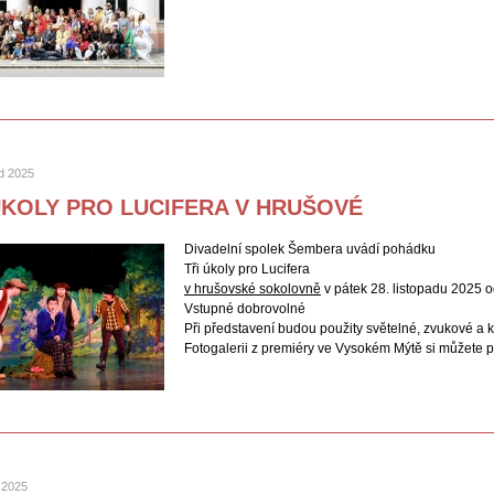
ad 2025
ÚKOLY PRO LUCIFERA V HRUŠOVÉ
Divadelní spolek Šembera uvádí pohádku
Tři úkoly pro Lucifera
v hrušovské sokolovně
v pátek 28. listopadu 2025 o
Vstupné dobrovolné
Při představení budou použity světelné, zvukové a k
Fotogalerii z premiéry ve Vysokém Mýtě si můžete 
d 2025