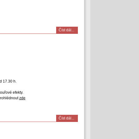
Číst dál...
d 17.30 h.
ouřové efekty.
prohlédnout
zde
Číst dál...