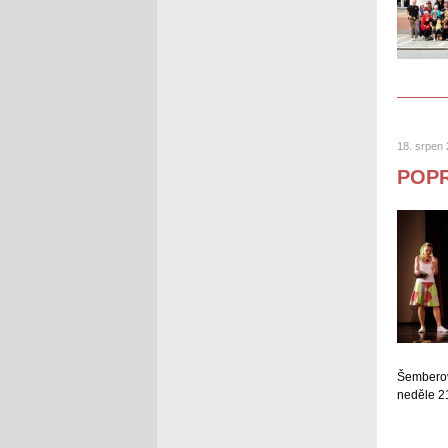
18. srpen
POP
Šemberov
neděle 21